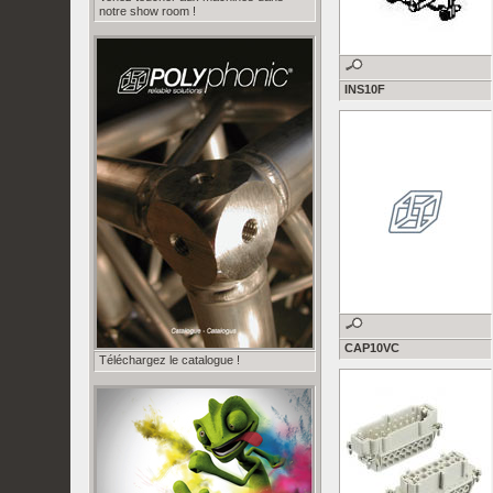
notre show room !
INS10F
CAP10VC
Téléchargez le catalogue !