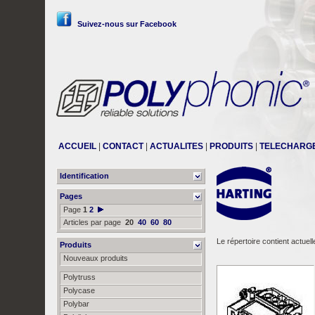
Suivez-nous sur Facebook
ACCUEIL
|
CONTACT
|
ACTUALITES
|
PRODUITS
|
TELECHARG
Identification
Pages
Page
1
2
Articles par page
20
40
60
80
Le répertoire contient actuel
Produits
Nouveaux produits
Polytruss
Polycase
Polybar