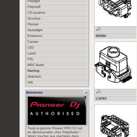
Polylight
Polystuff
LD systems
Acustica
Pioneer
Sweetlight
Eminence
INS6M
Cameo
LED
Laser
PSL
MRC Audio
Harting
Selenium
Volt
Annonces
CAP6V
Toute la gamme Pioneer PRO DJ est
en démonstration chez Polyphonic !
Venez toucher aux machines dans