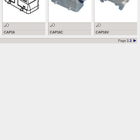
CAP16
CAP16C
CAP16V
Page
1
2
Web et graphisme
Messier111