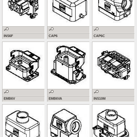
INS6F
CAP6
CAP6C
EMB6V
EMB6VA
INS10M