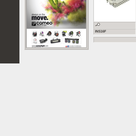
INS16F
Droits réservés 2007 Polyphonic sprl