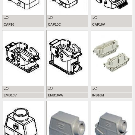
CAP10
CAP10C
CAP10V
EMB10V
EMB10VA
INS16M