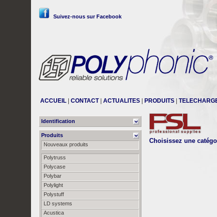
Suivez-nous sur Facebook
ACCUEIL
|
CONTACT
|
ACTUALITES
|
PRODUITS
|
TELECHARG
Identification
Produits
Choisissez une catég
Nouveaux produits
Polytruss
Polycase
Polybar
Polylight
Polystuff
LD systems
Acustica