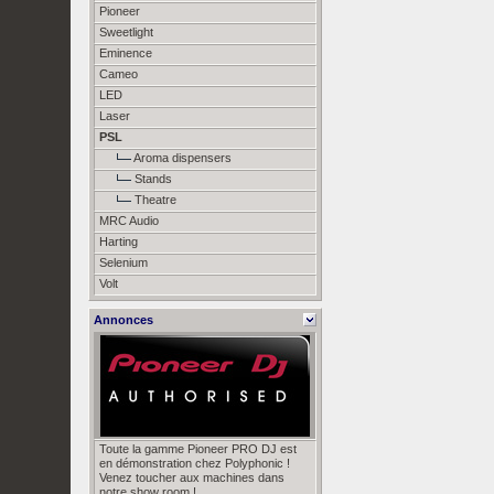
Pioneer
Sweetlight
Eminence
Cameo
LED
Laser
PSL
Aroma dispensers
Stands
Theatre
MRC Audio
Harting
Selenium
Volt
Annonces
Toute la gamme Pioneer PRO DJ est
en démonstration chez Polyphonic !
Venez toucher aux machines dans
notre show room !