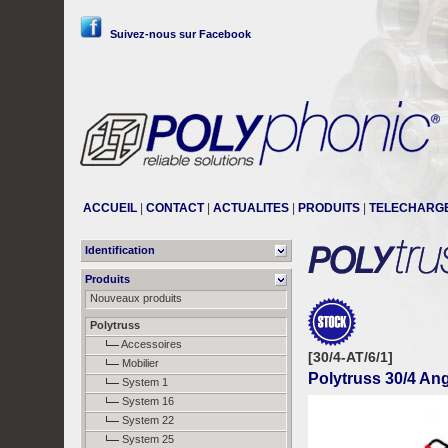
Suivez-nous sur Facebook
ACCUEIL
|
CONTACT
|
ACTUALITES
|
PRODUITS
|
TELECHARG
Identification
Produits
Nouveaux produits
Polytruss
Accessoires
[30/4-AT/6/1]
Mobilier
Polytruss 30/4 Ang
System 1
System 16
System 22
System 25