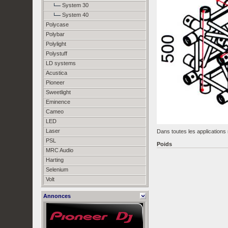
System 30
System 40
Polycase
Polybar
Polylight
Polystuff
LD systems
Acustica
Pioneer
Sweetlight
Eminence
Cameo
LED
Laser
Dans toutes les applications
PSL
Poids
MRC Audio
Harting
Selenium
Volt
Annonces