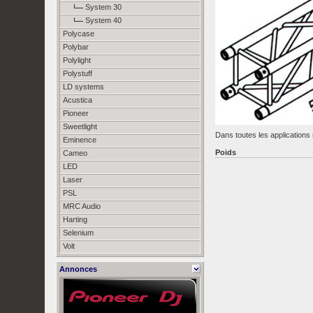
System 30
System 40
Polycase
Polybar
Polylight
Polystuff
LD systems
Acustica
Pioneer
Sweetlight
Dans toutes les applications
Eminence
Poids
Cameo
LED
Laser
PSL
MRC Audio
Harting
Selenium
Volt
Annonces