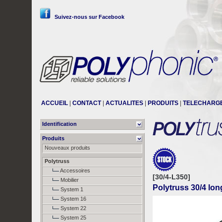
Suivez-nous sur Facebook
ACCUEIL
|
CONTACT
|
ACTUALITES
|
PRODUITS
|
TELECHARG
Identification
Produits
Nouveaux produits
Polytruss
Accessoires
[30/4-L350]
Mobilier
Polytruss 30/4 lo
System 1
System 16
System 22
System 25