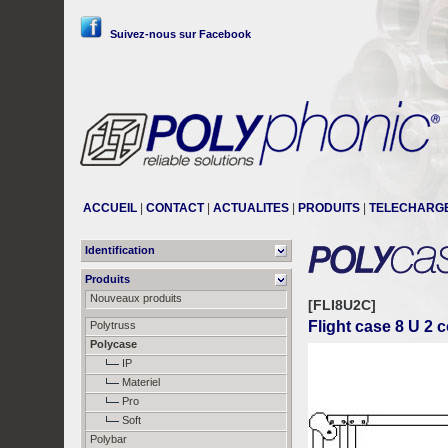
Suivez-nous sur Facebook
ACCUEIL
|
CONTACT
|
ACTUALITES
|
PRODUITS
|
TELECHARG
Identification
Produits
Nouveaux produits
[FLI8U2C]
Flight case 8 U 2 
Polytruss
Polycase
IP
Materiel
Pro
Soft
Polybar