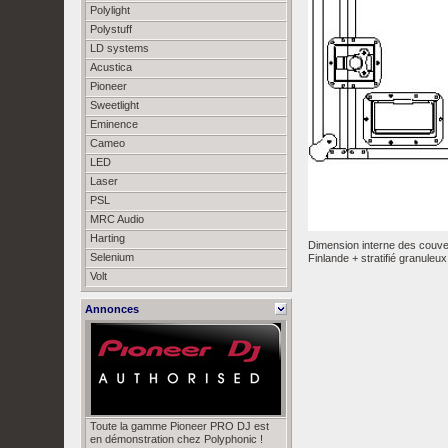
Polylight
Polystuff
LD systems
Acustica
Pioneer
Sweetlight
Eminence
Cameo
LED
Laser
PSL
MRC Audio
Harting
Dimension interne des couver
Selenium
Finlande + stratifié granuleux
Volt
Annonces
Toute la gamme Pioneer PRO DJ est
en démonstration chez Polyphonic !