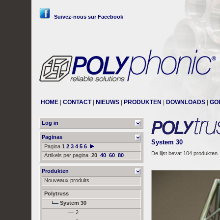
Suivez-nous sur Facebook
HOME
|
CONTACT
|
NIEUWS
|
PRODUKTEN
|
DOWNLOADS
|
GO
Log in
Paginas
System 30
Pagina
1
2
3
4
5
6
De lijst bevat 104 produkten.
Artikels per pagina
20
40
60
80
Produkten
Nouveaux produits
Polytruss
System 30
2