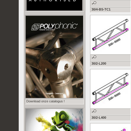
30/4-BS-TC1
30/2-L200
Download onze catalogus !
30/2-L400