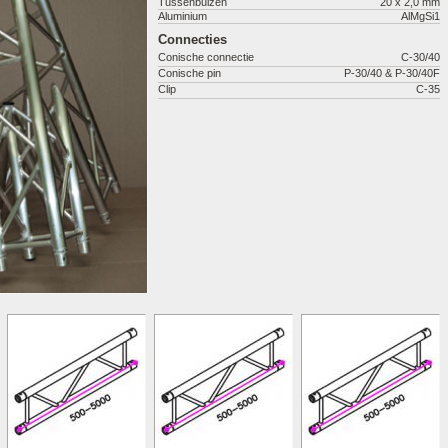
Tussenbuizen
20 x 2,0 mm
Aluminium
AlMgSi1
Connecties
Conische connectie
C-30/40
Conische pin
P-30/40 & P-30/40F
Clip
C-35