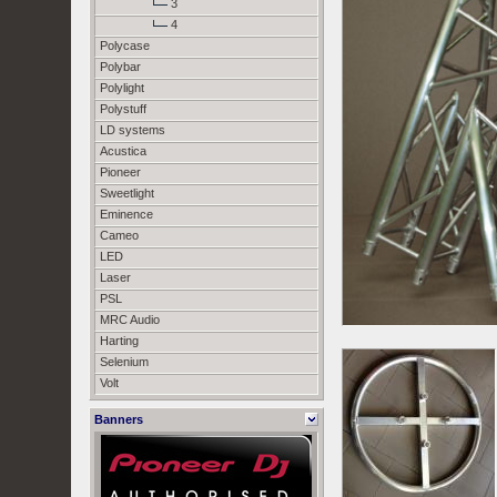
3
4
Polycase
Polybar
Polylight
Polystuff
LD systems
Acustica
Pioneer
Sweetlight
Eminence
Cameo
LED
Laser
PSL
MRC Audio
Harting
Selenium
Volt
Banners