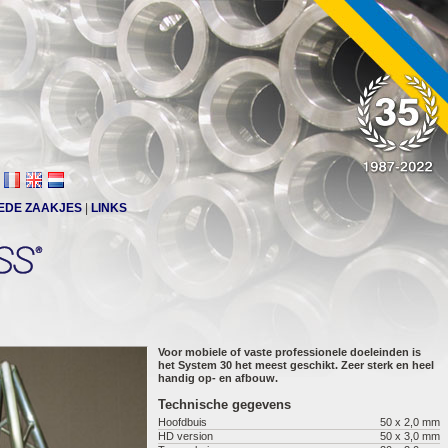
EDE ZAAKJES
|
LINKS
Voor mobiele of vaste professionele doeleinden is
het System 30 het meest geschikt. Zeer sterk en heel
handig op- en afbouw.
Technische gegevens
Hoofdbuis
50 x 2,0 mm
HD version
50 x 3,0 mm