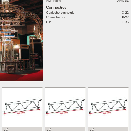
Aluminium
AlMgSi1
Connecties
Conische connectie
C-22
Conische pin
P-22
Clip
C-35