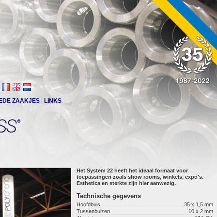
EDE ZAAKJES
|
LINKS
Het System 22 heeft het ideaal formaat voor
toepassingen zoals show rooms, winkels, expo's.
Esthetica en sterkte zijn hier aanwezig.
Technische gegevens
Hoofdbuis
35 x 1,5 mm
Tussenbuizen
10 x 2 mm