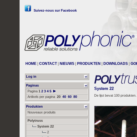
Suivez-nous sur Facebook
HOME
|
CONTACT
|
NIEUWS
|
PRODUKTEN
|
DOWNLOADS
|
GO
Log in
Paginas
System 22
Pagina
1
2
3
4
5
De lijst bevat 100 produkten.
Artikels per pagina
20
40
60
80
Produkten
Nouveaux produits
Polytruss
System 22
2