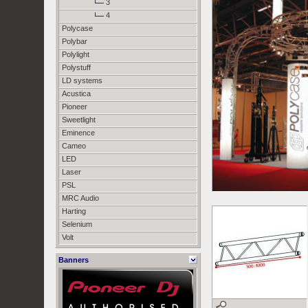
3
4
Polycase
Polybar
Polylight
Polystuff
LD systems
Acustica
Pioneer
Sweetlight
Eminence
Cameo
LED
Laser
PSL
MRC Audio
Harting
Selenium
Volt
Banners