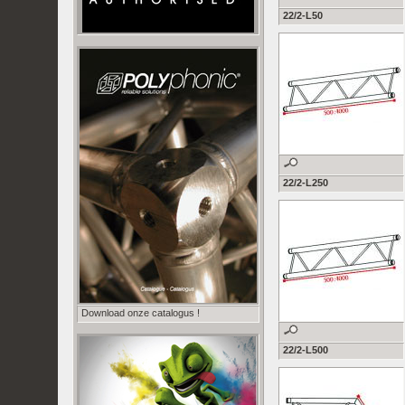
22/2-L50
22/2-L250
Download onze catalogus !
22/2-L500