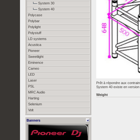
System 30
System 40
Polycase
Polybar
Polylight
Polystuff
LD systems
Acustica
Pioneer
Sweetlight
Eminence
Cameo
LED
Laser
Prêt à répondre aux contrain
PSL
System 40 existe en version 
MRC Audio
Weight
Harting
Selenium
Volt
Banners