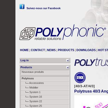
Suivez-nous sur Facebook
HOME
|
CONTACT
|
NEWS
|
PRODUCTS
|
DOWNLOADS
|
HOT S
Log in
Products
Nouveaux produits
Polytruss
Accessoires
[40/3-AT/4/3]
Mobilier
Polytruss 40/3 Ang
System 1
System 16
System 22
System 25