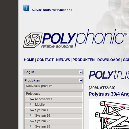
Suivez-nous sur Facebook
HOME
|
CONTACT
|
NIEUWS
|
PRODUKTEN
|
DOWNLOADS
|
GO
Log in
Produkten
Nouveaux produits
[30/4-AT/2/60]
Polytruss 30/4 Ang
Polytruss
Accessoires
Mobilier
System 1
System 16
System 22
System 25