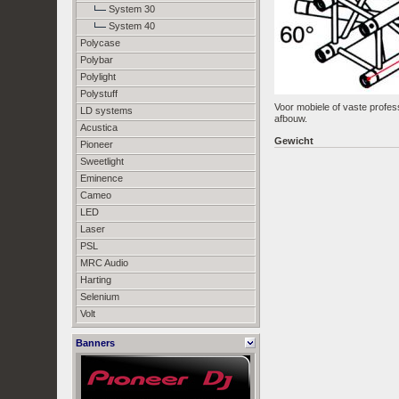
System 30
System 40
Polycase
Polybar
Polylight
Polystuff
Voor mobiele of vaste profes
LD systems
afbouw.
Acustica
Gewicht
Pioneer
Sweetlight
Eminence
Cameo
LED
Laser
PSL
MRC Audio
Harting
Selenium
Volt
Banners