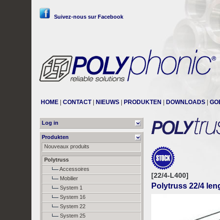
Suivez-nous sur Facebook
HOME
|
CONTACT
|
NIEUWS
|
PRODUKTEN
|
DOWNLOADS
|
GO
Log in
Produkten
Nouveaux produits
Polytruss
Accessoires
[22/4-L400]
Mobilier
Polytruss 22/4 le
System 1
System 16
System 22
System 25