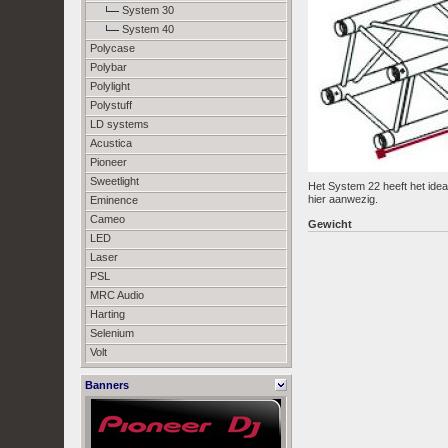
System 30
System 40
Polycase
Polybar
Polylight
Polystuff
LD systems
Acustica
Pioneer
Sweetlight
Het System 22 heeft het idea
hier aanwezig.
Eminence
Cameo
Gewicht
LED
Laser
PSL
MRC Audio
Harting
Selenium
Volt
Banners