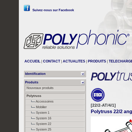
Suivez-nous sur Facebook
ACCUEIL
|
CONTACT
|
ACTUALITES
|
PRODUITS
|
TELECHARG
Identification
Produits
Nouveaux produits
Polytruss
Accessoires
[22/2-AT/4/1]
Mobilier
Polytruss 22/2 ang
System 1
System 16
System 22
System 25