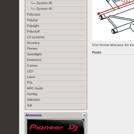
System 30
System 40
Polycase
Polybar
Polylight
Polystuff
LD systems
Acustica
D'un format idéal pour les in
Pioneer
Poids
Sweetlight
Eminence
Cameo
LED
Laser
PSL
MRC Audio
Harting
Selenium
Volt
Annonces