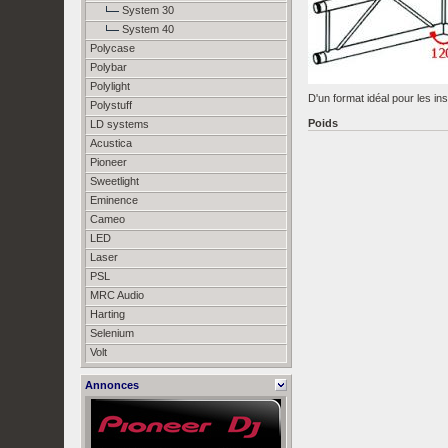
System 30
System 40
Polycase
Polybar
Polylight
D'un format idéal pour les in
Polystuff
Poids
LD systems
Acustica
Pioneer
Sweetlight
Eminence
Cameo
LED
Laser
PSL
MRC Audio
Harting
Selenium
Volt
Annonces