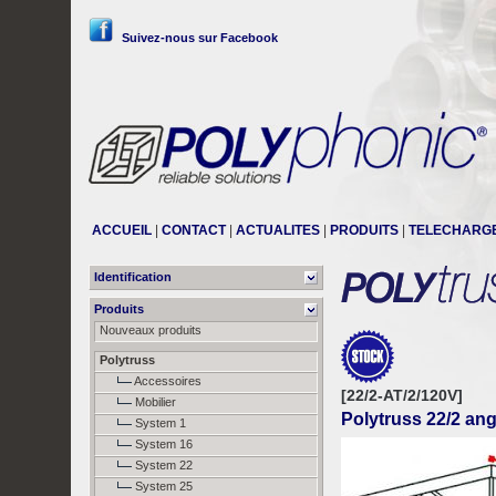
Suivez-nous sur Facebook
ACCUEIL
|
CONTACT
|
ACTUALITES
|
PRODUITS
|
TELECHARG
Identification
Produits
Nouveaux produits
Polytruss
Accessoires
[22/2-AT/2/120V]
Mobilier
Polytruss 22/2 angl
System 1
System 16
System 22
System 25