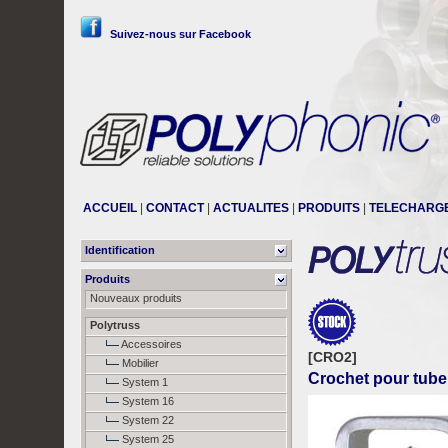
Suivez-nous sur Facebook
ACCUEIL
|
CONTACT
|
ACTUALITES
|
PRODUITS
|
TELECHARG
Identification
Produits
Nouveaux produits
Polytruss
Accessoires
[CRO2]
Mobilier
Crochet pour tube
System 1
System 16
System 22
System 25