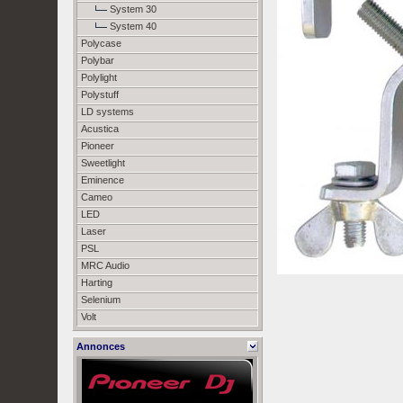
System 30
System 40
Polycase
Polybar
Polylight
Polystuff
LD systems
Acustica
Pioneer
Sweetlight
Eminence
Cameo
LED
Laser
PSL
MRC Audio
Harting
Selenium
Volt
Annonces