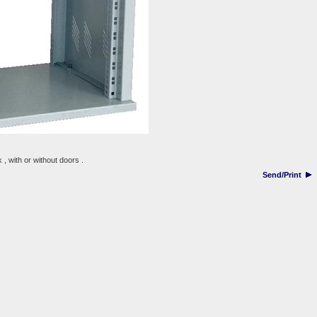
 , with or without doors .
Send/Print