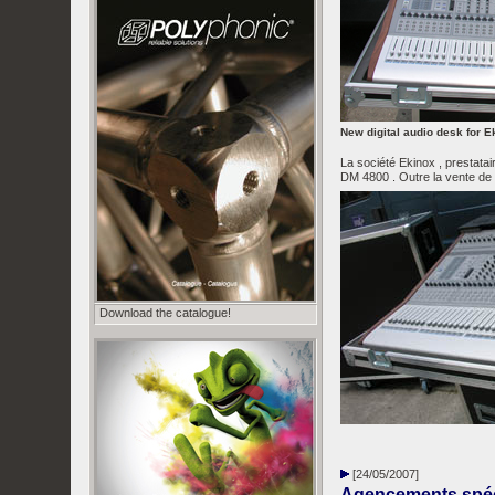
New digital audio desk for E
La société Ekinox , prestatai
DM 4800 . Outre la vente de l
Download the catalogue!
[24/05/2007]
Agencements spéc