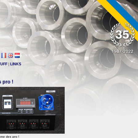
TUFF
|
LINKS
 pro !
me des pro !