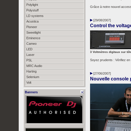
Polylight
Grâce à notre nouvel accesso
Polystuff
LD systems
[29/08/2007]
Acustica
Control the voltag
Pioneer
Sweetlight
Eminence
Cameo
LED
3 Voltmètres digitaux sur tôl
Laser
Soyez prudents : Vérifiez en
PSL
MRC Audio
Harting
[27/06/2007]
Selenium
Nouvelle console 
Volt
Banners