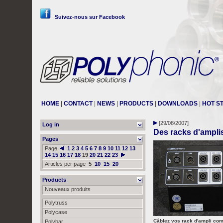
Suivez-nous sur Facebook
HOME
|
CONTACT
|
NEWS
|
PRODUCTS
|
DOWNLOADS
|
HOT S
[29/08/2007]
Log in
Des racks d'amplis
Pages
Page
1
2
3
4
5
6
7
8
9
10
11
12
13
14
15
16
17
18
19
20
21
22
23
Articles per page
5
10
15
20
Products
Nouveaux produits
Polytruss
Polycase
Câblez vos rack d'ampli com
Polybar