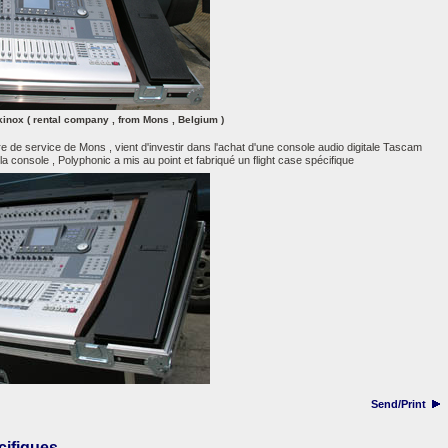
kinox ( rental company , from Mons , Belgium )
re de service de Mons , vient d'investir dans l'achat d'une console audio digitale Tascam
a console , Polyphonic a mis au point et fabriqué un flight case spécifique
Send/Print
ifiques