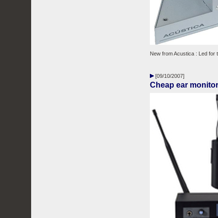
New from Acustica : Led for t
[09/10/2007]
Cheap ear monito