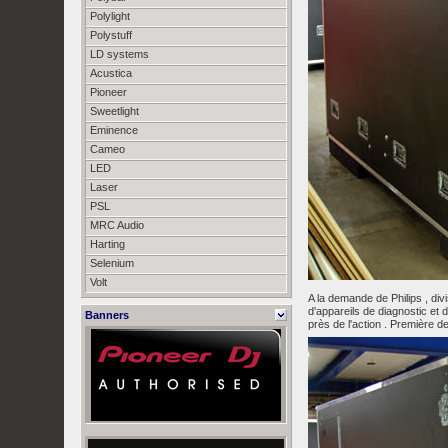
Polylight
Polystuff
LD systems
Acustica
Pioneer
Sweetlight
Eminence
Cameo
LED
Laser
PSL
MRC Audio
Harting
Selenium
Volt
A la demande de Philips , div
d'appareils de diagnostic et 
Banners
près de l'action . Première de