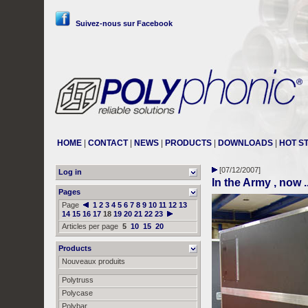
Suivez-nous sur Facebook
HOME
|
CONTACT
|
NEWS
|
PRODUCTS
|
DOWNLOADS
|
HOT S
[07/12/2007]
Log in
In the Army , now ..
Pages
Page
1
2
3
4
5
6
7
8
9
10
11
12
13
14
15
16
17
18
19
20
21
22
23
Articles per page
5
10
15
20
Products
Nouveaux produits
Polytruss
Polycase
Polybar