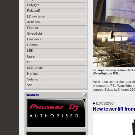
Polylight
Polystuff
LD systems
Acustica
Pioneer
Sweetlight
Eminence
Cameo
LED
Laser
PSL
MRC Audio
La superbe exposition H2O e
Harting
Waterlight de PSL
Selenium
Après une recherche approfon
Volt
projecteurs PSL Waterlight a
lampes Sylvania Britearc 250
Banners
[18/03/2008]
New tower lift fr