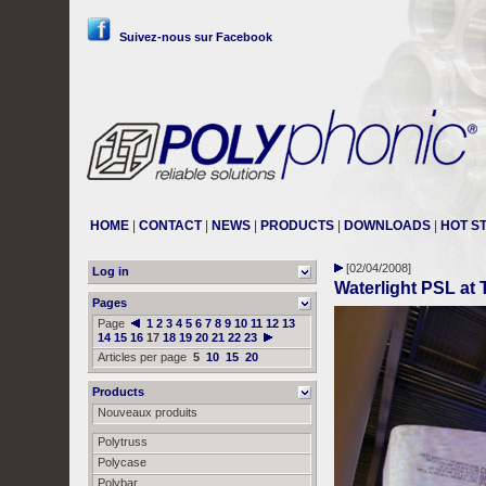
Suivez-nous sur Facebook
HOME
|
CONTACT
|
NEWS
|
PRODUCTS
|
DOWNLOADS
|
HOT S
[02/04/2008]
Log in
Waterlight PSL at
Pages
Page
1
2
3
4
5
6
7
8
9
10
11
12
13
14
15
16
17
18
19
20
21
22
23
Articles per page
5
10
15
20
Products
Nouveaux produits
Polytruss
Polycase
Polybar