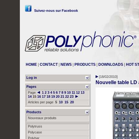
Suivez-nous sur Facebook
HOME
|
CONTACT
|
NEWS
|
PRODUCTS
|
DOWNLOADS
|
HOT S
[18/02/2010]
Log in
Nouvelle table LD 
Pages
Page
1
2
3
4
5
6
7
8
9
10
11
12
13
14
15
16
17
18
19
20
21
22
23
Articles per page
5
10
15
20
Products
Nouveaux produits
Polytruss
Polycase
Polybar