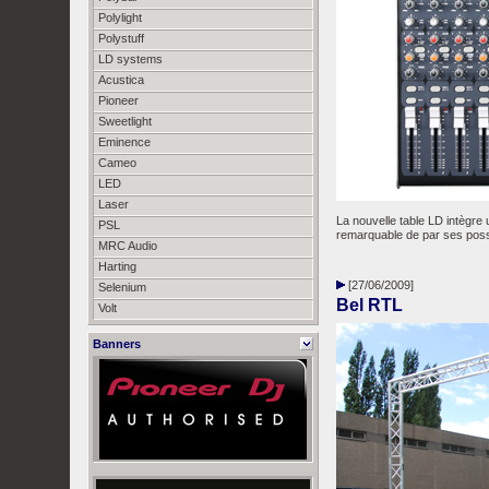
Polylight
Polystuff
LD systems
Acustica
Pioneer
Sweetlight
Eminence
Cameo
LED
Laser
La nouvelle table LD intègre 
PSL
remarquable de par ses possib
MRC Audio
Harting
[27/06/2009]
Selenium
Bel RTL
Volt
Banners